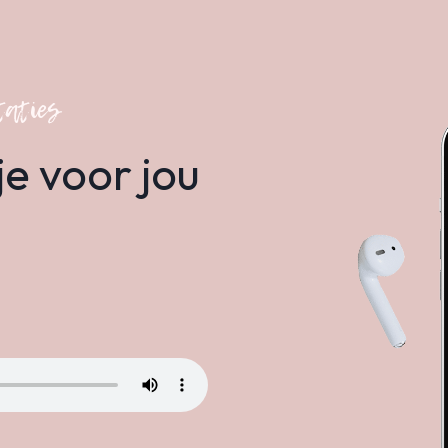
taties
je voor jou