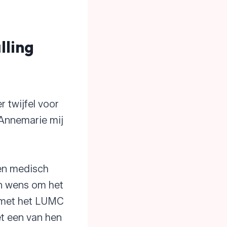
lling
r twijfel voor
Annemarie mij
een medisch
jn wens om het
g met het LUMC
et een van hen