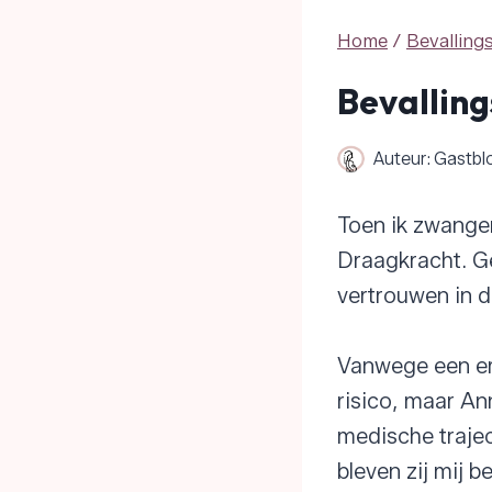
Home
/
Bevalling
Bevalling
Auteur:
Gastbl
Toen ik zwanger 
Draagkracht. G
vertrouwen in d
Vanwege een erf
risico, maar A
medische trajec
bleven zij mij 