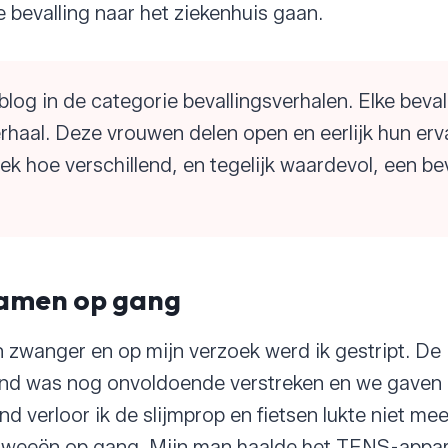
e bevalling naar het ziekenhuis gaan.
 blog in de categorie bevallingsverhalen. Elke beval
rhaal. Deze vrouwen delen open en eerlijk hun erv
k hoe verschillend, en tegelijk waardevol, een bev
amen op gang
 zwanger en op mijn verzoek werd ik gestript. De
 was nog onvoldoende verstreken en we gaven he
d verloor ik de slijmprop en fietsen lukte niet me
weeën op gang. Mijn man haalde het TENS-appara