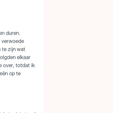
en duren.
n verwoede
 te zijn wat
volgden elkaar
 over, totdat ik
eën op te