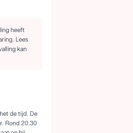
ling heeft
aring. Lees
alling kan
t de tijd. De
er. Rond 20.30
at op bij