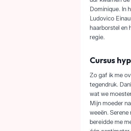
Dominique. In h
Ludovico Einaud
haarborstel en
regie.
Cursus hy
Zo gaf ik me ov
tegendruk. Dan
wat we moesten
Mijn moeder naa
weeën. Serene 
bereidde me met