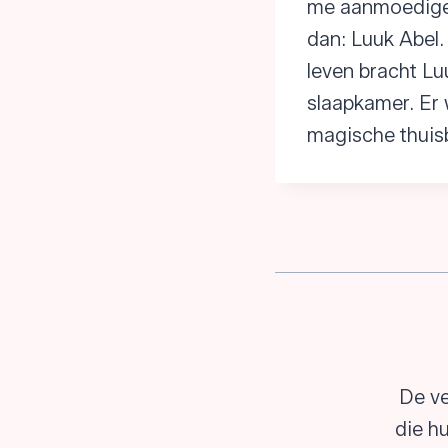
me aanmoedigen 
dan: Luuk Abel.
leven bracht Lu
slaapkamer. Er 
magische thuisb
De ve
die h