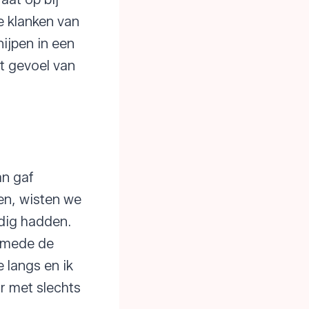
e klanken van
nijpen in een
t gevoel van
an gaf
en, wisten we
dig hadden.
timede de
 langs en ik
r met slechts