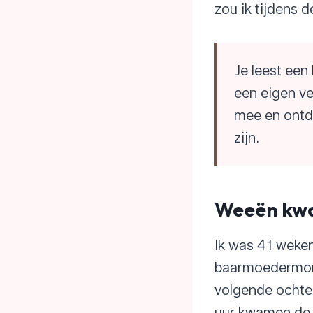
zou ik tijdens d
Je leest een
een eigen ve
mee en ontde
zijn.
Weeën kw
Ik was 41 weken
baarmoedermond
volgende ochten
uur kwamen de 