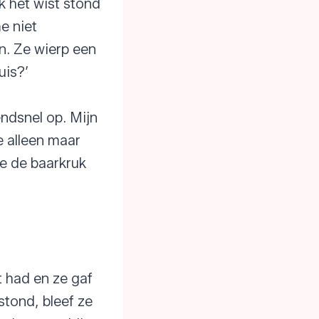
k het wist stond
e niet
n. Ze wierp een
uis?’
endsnel op. Mijn
e alleen maar
de de baarkruk
 had en ze gaf
stond, bleef ze