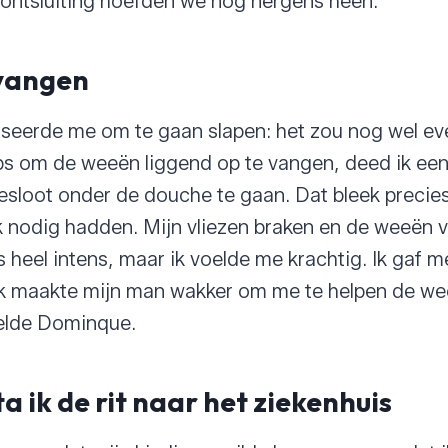
 ontsluiting hoefden we nog nergens heen.
vangen
seerde me om te gaan slapen: het zou nog wel ev
ips om de weeën liggend op te vangen, deed ik ee
besloot onder de douche te gaan. Dat bleek precies
ik nodig hadden. Mijn vliezen braken en de weeën 
 heel intens, maar ik voelde me krachtig. Ik gaf me
 Ik maakte mijn man wakker om me te helpen de we
belde Dominque.
a ik de rit naar het ziekenhuis