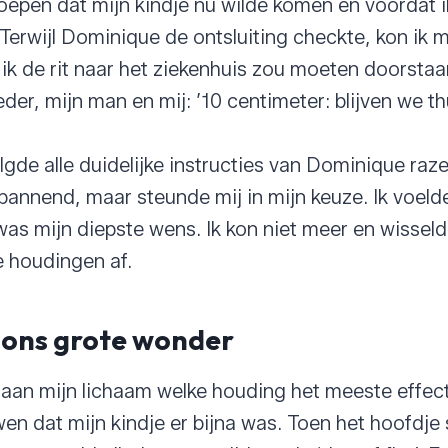
roepen dat mijn kindje nu wilde komen en voordat i
 Terwijl Dominique de ontsluiting checkte, kon ik m
 ik de rit naar het ziekenhuis zou moeten doorstaa
der, mijn man en mij: ’10 centimeter: blijven we th
gde alle duidelijke instructies van Dominique raz
annend, maar steunde mij in mijn keuze. Ik voeld
 was mijn diepste wens. Ik kon niet meer en wissel
e houdingen af.
 ons grote wonder
aan mijn lichaam welke houding het meeste effect
en dat mijn kindje er bijna was. Toen het hoofdje 