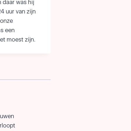
n daar was hij
4 uur van zijn
 onze
as een
et moest zijn.
rouwen
rloopt