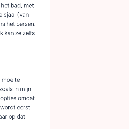
n het bad, met
 sjaal (van
s het persen.
k kan ze zelfs
n moe te
oals in mijn
m opties omdat
 wordt eerst
aar op dat