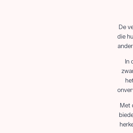
De ve
die h
ander
In 
zwan
he
onver
Met d
biede
herke