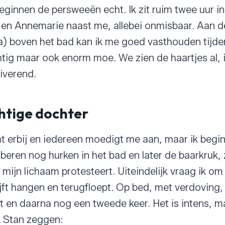
beginnen de persweeën echt. Ik zit ruim twee uur i
en Annemarie naast me, allebei onmisbaar. Aan de
) boven het bad kan ik me goed vasthouden tijden
htig maar ook enorm moe. We zien de haartjes al, i
iverend.
htige dochter
 erbij en iedereen moedigt me aan, maar ik begi
eren nog hurken in het bad en later de baarkruk, z
 mijn lichaam protesteert. Uiteindelijk vraag ik o
ijft hangen en terugfloept. Op bed, met verdoving,
t en daarna nog een tweede keer. Het is intens, m
 Stan zeggen: