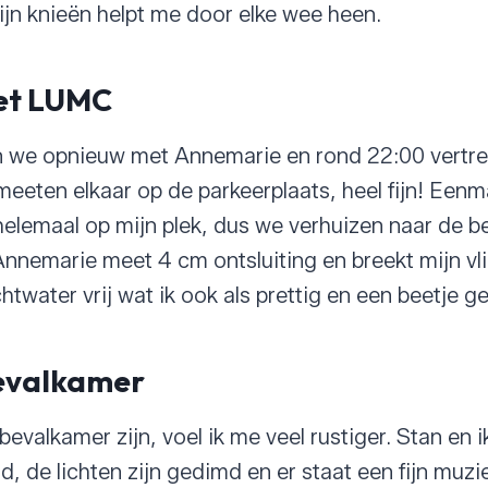
jn knieën helpt me door elke wee heen.
et LUMC
en we opnieuw met Annemarie en rond 22:00 vertr
eten elkaar op de parkeerplaats, heel fijn! Eenm
 helemaal op mijn plek, dus we verhuizen naar de 
Annemarie meet 4 cm ontsluiting en breekt mijn v
htwater vrij wat ik ook als prettig en een beetje g
evalkamer
bevalkamer zijn, voel ik me veel rustiger. Stan en 
, de lichten zijn gedimd en er staat een fijn muzie