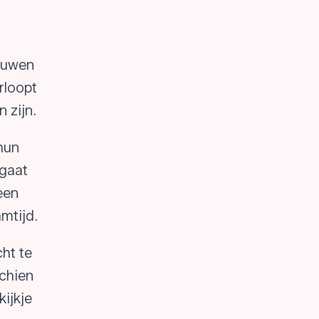
rouwen
rloopt
 zijn.
 hun
 gaat
een
mtijd.
cht te
schien
kijkje