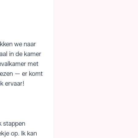
ekken we naar
aal in de kamer
bevalkamer met
liezen — er komt
ek ervaar!
ik stappen
kje op. Ik kan