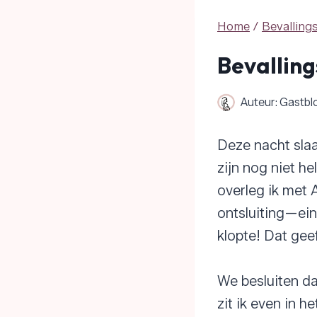
Home
/
Bevalling
Bevalling
Auteur:
Gastbl
Deze nacht slaa
zijn nog niet h
overleg ik met 
ontsluiting—ein
klopte! Dat gee
We besluiten da
zit ik even in 