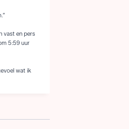
.”
n vast en pers
 om 5:59 uur
evoel wat ik