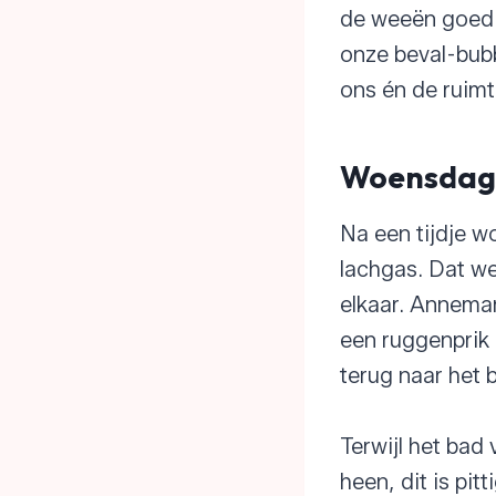
de weeën goed 
onze beval-bubb
ons én de ruimt
Woensdag 3
Na een tijdje wo
lachgas. Dat we
elkaar. Annema
een ruggenprik 
terug naar het b
Terwijl het bad
heen, dit is pit