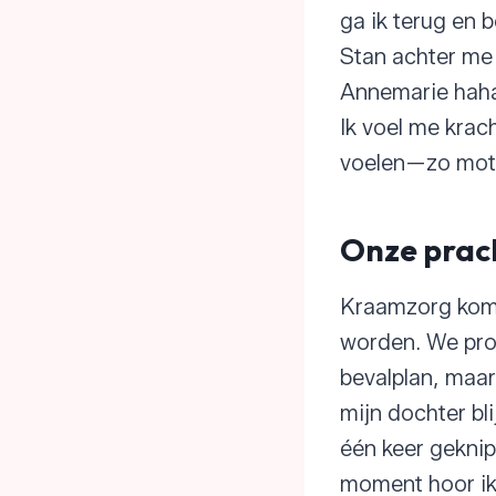
ga ik terug en 
Stan achter me 
Annemarie haha
Ik voel me krac
voelen—zo mot
Onze prac
Kraamzorg komt
worden. We prob
bevalplan, maar
mijn dochter bl
één keer geknip
moment hoor ik