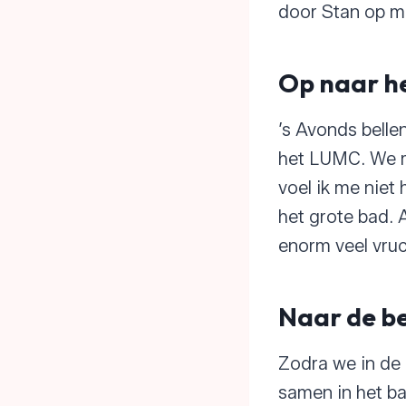
door Stan op mi
Op naar h
’s Avonds bell
het LUMC. We me
voel ik me niet
het grote bad. 
enorm veel vruc
Naar de b
Zodra we in de 
samen in het bad