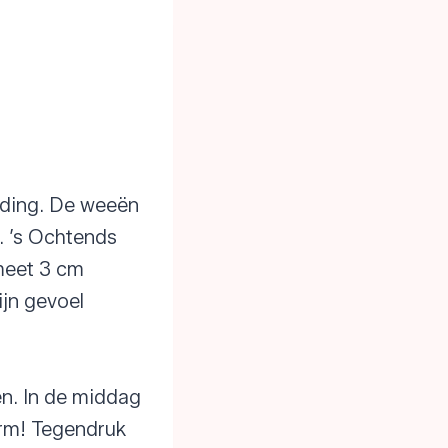
nding. De weeën
. ’s Ochtends
meet 3 cm
ijn gevoel
ën. In de middag
warm! Tegendruk