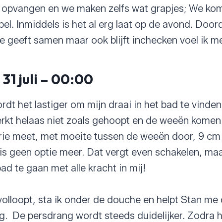
opvangen en we maken zelfs wat grapjes; We kom
el. Inmiddels is het al erg laat op de avond. Doo
e geeft samen maar ook blijft inchecken voel ik m
1 juli – 00:00
rdt het lastiger om mijn draai in het bad te vinden
rkt helaas niet zoals gehoopt en de weeën komen 
rie meet, met moeite tussen de weeën door, 9 cm
is geen optie meer. Dat vergt even schakelen, maar
ad te gaan met alle kracht in mij!
 volloopt, sta ik onder de douche en helpt Stan me
tig. De persdrang wordt steeds duidelijker. Zodra h